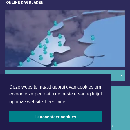
ONLINE DAGBLADEN
Overige dagbladen in de regio
Deze website maakt gebruik van cookies om
Algemene voorwaarden
ervoor te zorgen dat u de beste ervaring krijgt
op onze website
Lees meer
Disclaimer
Privacy Statement
Ik accepteer cookies
Copyright (c) 2026 | Hollandskroondagblad.nl - Alle rechten