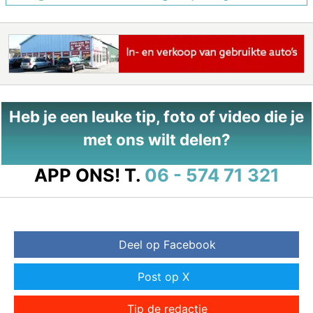
Heb je een leuke tip, foto of video die je
met ons wilt delen?
APP ONS!
T.
06 - 574 71 321
Deel op Facebook
Post op X
Tip de redactie