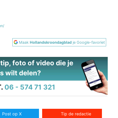
en/
Maak
Hollandskroondagblad
je Google-favoriet
ip, foto of video die je
s wilt delen?
.
06 - 574 71 321
Post op X
Tip de redactie