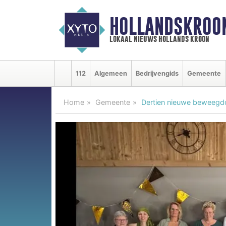
HOLLANDSKROO
lokaal nieuws hollands kroon
112
Algemeen
Bedrijvengids
Gemeente
Home
Gemeente
Dertien nieuwe beweegdo