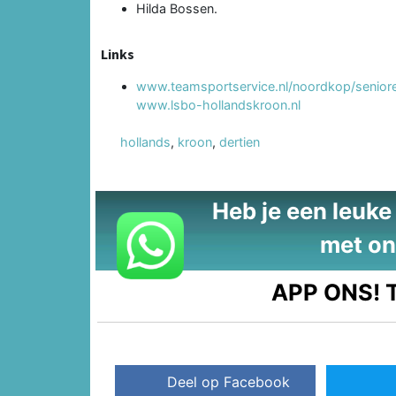
Hilda Bossen.
Links
www.teamsportservice.nl/noordkop/senior
www.lsbo-hollandskroon.nl
hollands
,
kroon
,
dertien
Heb je een leuke t
met on
APP ONS!
T
Deel op Facebook