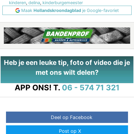
kinderen
,
delina
,
kinderburgemeester
Maak
Hollandskroondagblad
je Google-favoriet
Heb je een leuke tip, foto of video die je
met ons wilt delen?
APP ONS!
T.
06 - 574 71 321
Deel op Facebook
Post op X