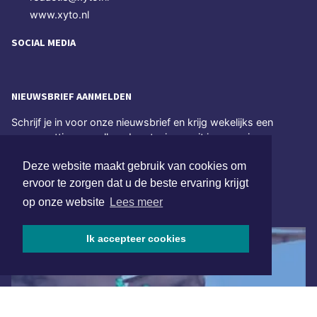
www.xyto.nl
SOCIAL MEDIA
NIEUWSBRIEF AANMELDEN
Schrijf je in voor onze nieuwsbrief en krijg wekelijks een
samenvatting van alle gebeurtenissen uit jouw regio.
Deze website maakt gebruik van cookies om
Aanmelden
ervoor te zorgen dat u de beste ervaring krijgt
op onze website
Lees meer
ONLINE DAGBLADEN
Ik accepteer cookies