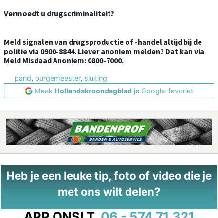
Vermoedt u drugscriminaliteit?
Meld signalen van drugsproductie of -handel altijd bij de
politie via 0900-8844. Liever anoniem melden? Dat kan via
Meld Misdaad Anoniem: 0800-7000.
pand
,
burgemeester
,
sluiting
Maak
Hollandskroondagblad
je Google-favoriet
Heb je een leuke tip, foto of video die je
met ons wilt delen?
APP ONS!
T.
06 - 574 71 321