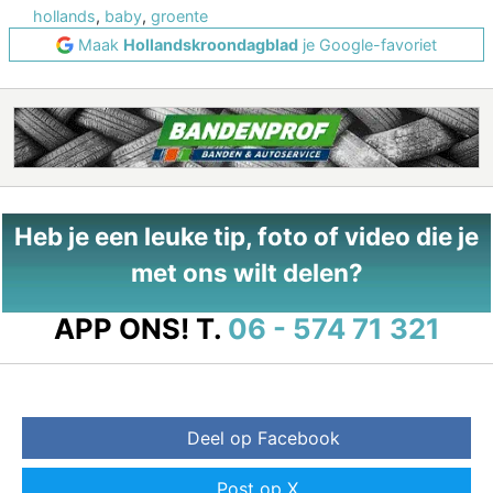
hollands
,
baby
,
groente
Maak
Hollandskroondagblad
je Google-favoriet
Heb je een leuke tip, foto of video die je
met ons wilt delen?
APP ONS!
T.
06 - 574 71 321
Deel op Facebook
Post op X