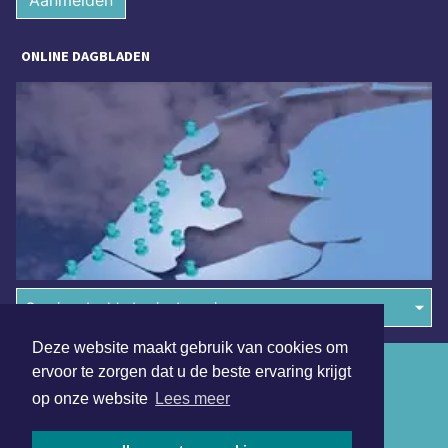
Aanmelden
ONLINE DAGBLADEN
Overige dagbladen in de regio
Deze website maakt gebruik van cookies om
Algemene voorwaarden
ervoor te zorgen dat u de beste ervaring krijgt
op onze website
Lees meer
Disclaimer
Privacy Statement