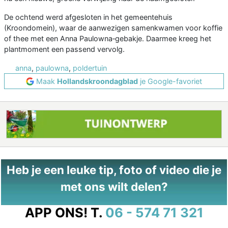
De ochtend werd afgesloten in het gemeentehuis
(Kroondomein), waar de aanwezigen samenkwamen voor koffie
of thee met een Anna Paulowna‑gebakje. Daarmee kreeg het
plantmoment een passend vervolg.
anna
,
paulowna
,
poldertuin
Maak
Hollandskroondagblad
je Google-favoriet
Heb je een leuke tip, foto of video die je
met ons wilt delen?
APP ONS!
T.
06 - 574 71 321