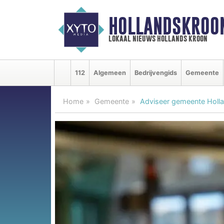
HOLLANDSKROO
lokaal nieuws hollands kroon
112
Algemeen
Bedrijvengids
Gemeente
Home
Gemeente
Adviseer gemeente Hollan