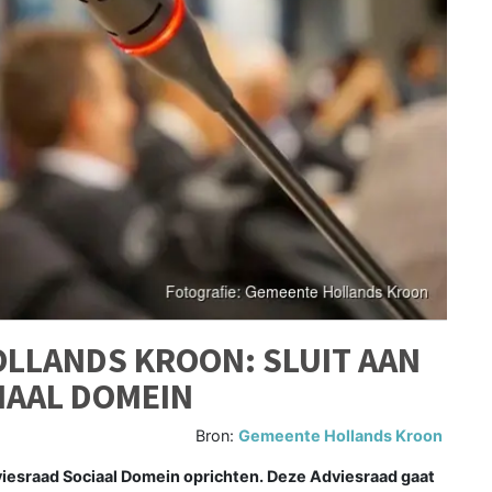
LLANDS KROON: SLUIT AAN
CIAAL DOMEIN
Bron:
Gemeente Hollands Kroon
raad Sociaal Domein oprichten. Deze Adviesraad gaat