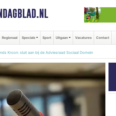
NDAGBLAD.NL
Regionaal
Specials
Sport
Uitgaan
Vacatures
Contact
ds Kroon: sluit aan bij de Adviesraad Sociaal Domein