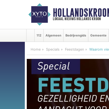
HOLLANDSKROO
lokaal nieuws hollands kroon
112
Algemeen
Bedrijvengids
Gemeente
Home
Specials
Feestdagen
Waarom vie