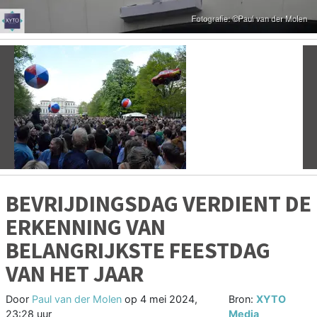
Vorige
V
BEVRIJDINGSDAG VERDIENT DE
ERKENNING VAN
BELANGRIJKSTE FEESTDAG
VAN HET JAAR
Door
Paul van der Molen
op
4 mei 2024,
Bron:
XYTO
23:28 uur
Media