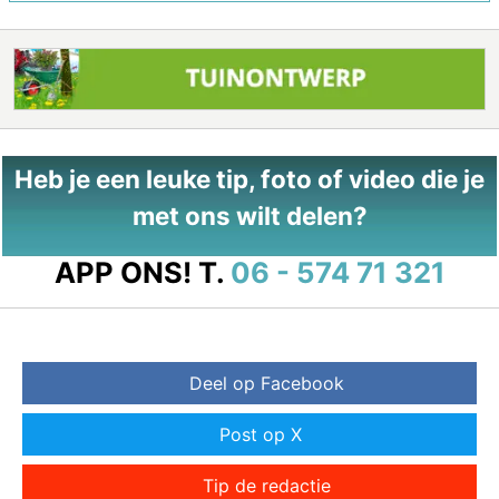
Heb je een leuke tip, foto of video die je
met ons wilt delen?
APP ONS!
T.
06 - 574 71 321
Deel op Facebook
Post op X
Tip de redactie