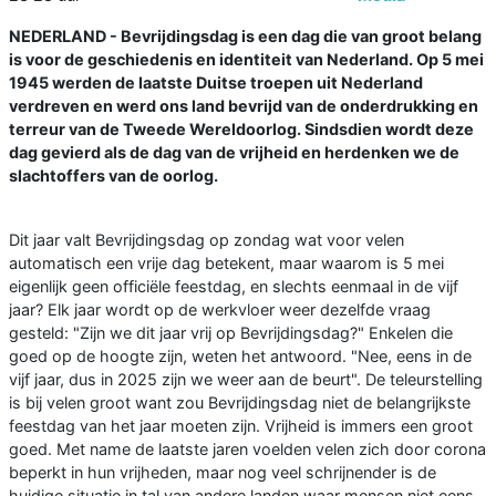
NEDERLAND - Bevrijdingsdag is een dag die van groot belang
is voor de geschiedenis en identiteit van Nederland. Op 5 mei
1945 werden de laatste Duitse troepen uit Nederland
verdreven en werd ons land bevrijd van de onderdrukking en
terreur van de Tweede Wereldoorlog. Sindsdien wordt deze
dag gevierd als de dag van de vrijheid en herdenken we de
slachtoffers van de oorlog.
Dit jaar valt Bevrijdingsdag op zondag wat voor velen
automatisch een vrije dag betekent, maar waarom is 5 mei
eigenlijk geen officiële feestdag, en slechts eenmaal in de vijf
jaar? Elk jaar wordt op de werkvloer weer dezelfde vraag
gesteld: "Zijn we dit jaar vrij op Bevrijdingsdag?" Enkelen die
goed op de hoogte zijn, weten het antwoord. "Nee, eens in de
vijf jaar, dus in 2025 zijn we weer aan de beurt". De teleurstelling
is bij velen groot want zou Bevrijdingsdag niet de belangrijkste
feestdag van het jaar moeten zijn. Vrijheid is immers een groot
goed. Met name de laatste jaren voelden velen zich door corona
beperkt in hun vrijheden, maar nog veel schrijnender is de
huidige situatie in tal van andere landen waar mensen niet eens