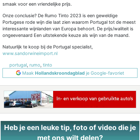
smaak voor een vriendelijke prijs.
Onze conclusie? De Rumo Tinto 2023 is een geweldige
Portugese rode wijn die laat zien waarom Portugal tot de meest
interessante wijnlanden van Europa behoort. De prijs/waliteit is
ongeevenaard Een uitstekende keuze als wijn van de maand.
Natuurlijk te koop bij de Portugal specialist,
www.sandorwineimport.nl
portugal
,
rumo
,
tinto
Maak
Hollandskroondagblad
je Google-favoriet
Heb je een leuke tip, foto of video die je
met ons wilt delen?