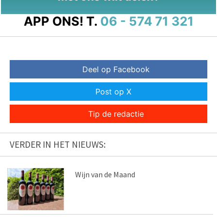
APP ONS!
T.
06 - 574 71 321
Deel op Facebook
Post op X
Tip de redactie
VERDER IN HET NIEUWS:
Wijn van de Maand