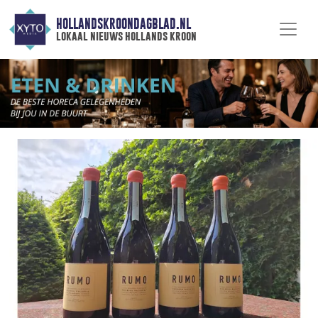
HOLLANDSKROONDAGBLAD.NL
lokaal nieuws hollands kroon