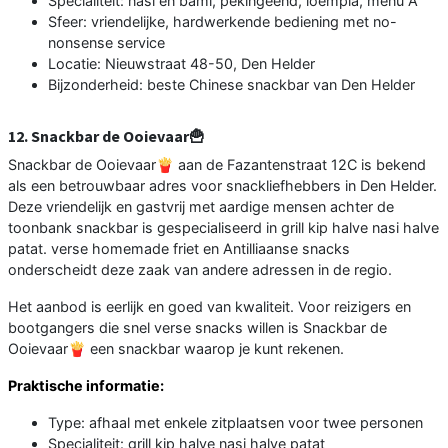
Specialiteit: nasi en bami, pekingeend, loempia, menu A
Sfeer: vriendelijke, hardwerkende bediening met no-
nonsense service
Locatie: Nieuwstraat 48-50, Den Helder
Bijzonderheid: beste Chinese snackbar van Den Helder
12. Snackbar de Ooievaar🍟
Snackbar de Ooievaar🍟 aan de Fazantenstraat 12C is bekend
als een betrouwbaar adres voor snackliefhebbers in Den Helder.
Deze vriendelijk en gastvrij met aardige mensen achter de
toonbank snackbar is gespecialiseerd in grill kip halve nasi halve
patat. verse homemade friet en Antilliaanse snacks
onderscheidt deze zaak van andere adressen in de regio.
Het aanbod is eerlijk en goed van kwaliteit. Voor reizigers en
bootgangers die snel verse snacks willen is Snackbar de
Ooievaar🍟 een snackbar waarop je kunt rekenen.
Praktische informatie:
Type: afhaal met enkele zitplaatsen voor twee personen
Specialiteit: grill kip halve nasi halve patat