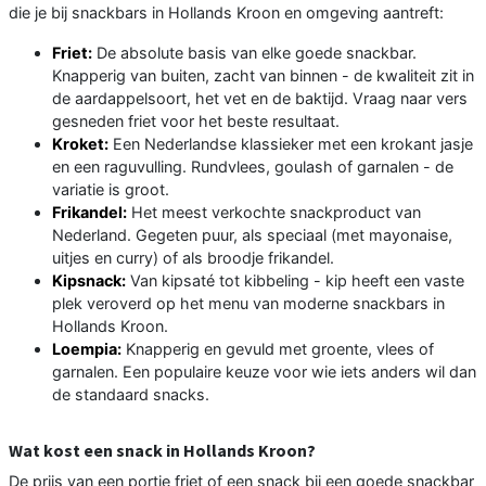
die je bij snackbars in Hollands Kroon en omgeving aantreft:
Friet:
De absolute basis van elke goede snackbar.
Knapperig van buiten, zacht van binnen - de kwaliteit zit in
de aardappelsoort, het vet en de baktijd. Vraag naar vers
gesneden friet voor het beste resultaat.
Kroket:
Een Nederlandse klassieker met een krokant jasje
en een raguvulling. Rundvlees, goulash of garnalen - de
variatie is groot.
Frikandel:
Het meest verkochte snackproduct van
Nederland. Gegeten puur, als speciaal (met mayonaise,
uitjes en curry) of als broodje frikandel.
Kipsnack:
Van kipsaté tot kibbeling - kip heeft een vaste
plek veroverd op het menu van moderne snackbars in
Hollands Kroon.
Loempia:
Knapperig en gevuld met groente, vlees of
garnalen. Een populaire keuze voor wie iets anders wil dan
de standaard snacks.
Wat kost een snack in Hollands Kroon?
De prijs van een portie friet of een snack bij een goede snackbar