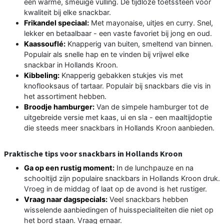
een warme, smeuïge vulling. De tijdloze toetssteen voor
kwaliteit bij elke snackbar.
Frikandel speciaal:
Met mayonaise, uitjes en curry. Snel,
lekker en betaalbaar - een vaste favoriet bij jong en oud.
Kaassouflé:
Knapperig van buiten, smeltend van binnen.
Populair als snelle hap en te vinden bij vrijwel elke
snackbar in Hollands Kroon.
Kibbeling:
Knapperig gebakken stukjes vis met
knoflooksaus of tartaar. Populair bij snackbars die vis in
het assortiment hebben.
Broodje hamburger:
Van de simpele hamburger tot de
uitgebreide versie met kaas, ui en sla - een maaltijdoptie
die steeds meer snackbars in Hollands Kroon aanbieden.
Praktische tips voor snackbars in Hollands Kroon
Ga op een rustig moment:
In de lunchpauze en na
schooltijd zijn populaire snackbars in Hollands Kroon druk.
Vroeg in de middag of laat op de avond is het rustiger.
Vraag naar dagspecials:
Veel snackbars hebben
wisselende aanbiedingen of huisspecialiteiten die niet op
het bord staan. Vraag ernaar.