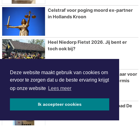
Celstraf voor poging moord ex-partner
in Hollands Kroon
Heel Niedorp Fietst 2026. Jij bent er
toch ook bij?
Deze website maakt gebruik van cookies om
Dolle Bonte Molen draait ook dit jaar voor
ervoor te zorgen dat u de beste ervaring krijgt
iedereen tijdens de Wieringer Kermis
op onze website
Lees meer
Ik accepteer cookies
Nieuwe AED geplaatst bij Zwembad De
Venne