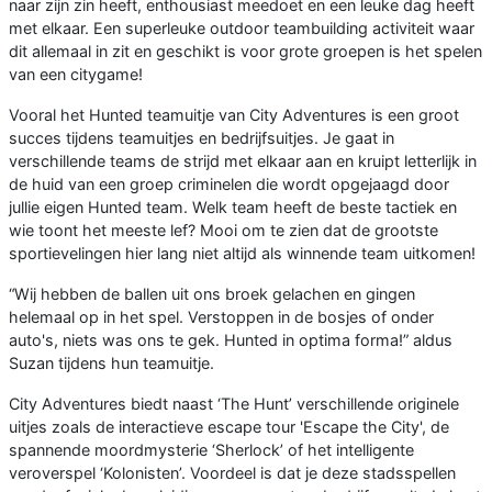
naar zijn zin heeft, enthousiast meedoet en een leuke dag heeft
met elkaar. Een superleuke outdoor teambuilding activiteit waar
dit allemaal in zit en geschikt is voor grote groepen is het spelen
van een citygame!
Vooral het Hunted teamuitje van City Adventures is een groot
succes tijdens teamuitjes en bedrijfsuitjes. Je gaat in
verschillende teams de strijd met elkaar aan en kruipt letterlijk in
de huid van een groep criminelen die wordt opgejaagd door
jullie eigen Hunted team. Welk team heeft de beste tactiek en
wie toont het meeste lef? Mooi om te zien dat de grootste
sportievelingen hier lang niet altijd als winnende team uitkomen!
“Wij hebben de ballen uit ons broek gelachen en gingen
helemaal op in het spel. Verstoppen in de bosjes of onder
auto's, niets was ons te gek. Hunted in optima forma!” aldus
Suzan tijdens hun teamuitje.
City Adventures biedt naast ‘The Hunt’ verschillende originele
uitjes zoals de interactieve escape tour 'Escape the City', de
spannende moordmysterie ‘Sherlock’ of het intelligente
veroverspel ‘Kolonisten’. Voordeel is dat je deze stadsspellen