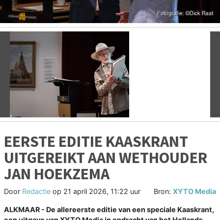
Vorige
V
EERSTE EDITIE KAASKRANT
UITGEREIKT AAN WETHOUDER
JAN HOEKZEMA
Door
Redactie
op
21 april 2026, 11:22 uur
Bron:
XYTO Media
ALKMAAR - De allereerste editie van een speciale Kaaskrant,
een uitgave van XYTO Media in opdracht van het Hollands