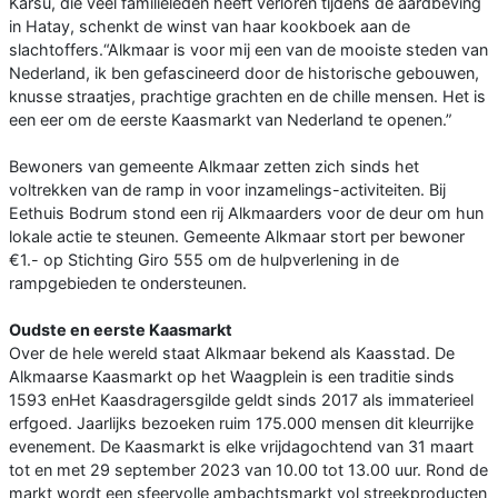
Karsu, die veel familieleden heeft verloren tijdens de aardbeving
in Hatay, schenkt de winst van haar kookboek aan de
slachtoffers.“Alkmaar is voor mij een van de mooiste steden van
Nederland, ik ben gefascineerd door de historische gebouwen,
knusse straatjes, prachtige grachten en de chille mensen. Het is
een eer om de eerste Kaasmarkt van Nederland te openen.”
Bewoners van gemeente Alkmaar zetten zich sinds het
voltrekken van de ramp in voor inzamelings-activiteiten. Bij
Eethuis Bodrum stond een rij Alkmaarders voor de deur om hun
lokale actie te steunen. Gemeente Alkmaar stort per bewoner
€1.- op Stichting Giro 555 om de hulpverlening in de
rampgebieden te ondersteunen.
Oudste en eerste Kaasmarkt
Over de hele wereld staat Alkmaar bekend als Kaasstad. De
Alkmaarse Kaasmarkt op het Waagplein is een traditie sinds
1593 enHet Kaasdragersgilde geldt sinds 2017 als immaterieel
erfgoed. Jaarlijks bezoeken ruim 175.000 mensen dit kleurrijke
evenement. De Kaasmarkt is elke vrijdagochtend van 31 maart
tot en met 29 september 2023 van 10.00 tot 13.00 uur. Rond de
markt wordt een sfeervolle ambachtsmarkt vol streekproducten