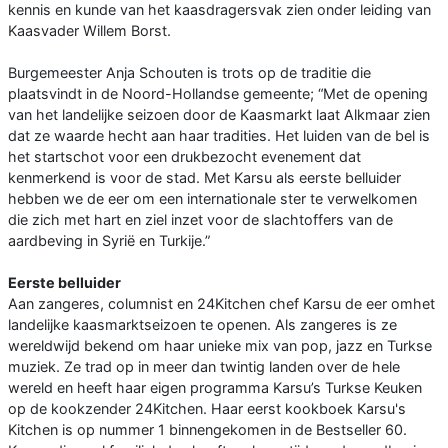
kennis en kunde van het kaasdragersvak zien onder leiding van
Kaasvader Willem Borst.
Burgemeester Anja Schouten is trots op de traditie die
plaatsvindt in de Noord-Hollandse gemeente; “Met de opening
van het landelijke seizoen door de Kaasmarkt laat Alkmaar zien
dat ze waarde hecht aan haar tradities. Het luiden van de bel is
het startschot voor een drukbezocht evenement dat
kenmerkend is voor de stad. Met Karsu als eerste belluider
hebben we de eer om een internationale ster te verwelkomen
die zich met hart en ziel inzet voor de slachtoffers van de
aardbeving in Syrië en Turkije.”
Eerste belluider
Aan zangeres, columnist en 24Kitchen chef Karsu de eer omhet
landelijke kaasmarktseizoen te openen. Als zangeres is ze
wereldwijd bekend om haar unieke mix van pop, jazz en Turkse
muziek. Ze trad op in meer dan twintig landen over de hele
wereld en heeft haar eigen programma Karsu’s Turkse Keuken
op de kookzender 24Kitchen. Haar eerst kookboek Karsu's
Kitchen is op nummer 1 binnengekomen in de Bestseller 60.