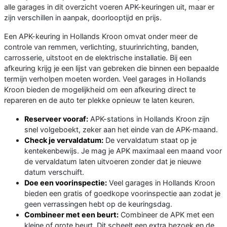
alle garages in dit overzicht voeren APK-keuringen uit, maar er
zijn verschillen in aanpak, doorlooptijd en prijs.
Een APK-keuring in Hollands Kroon omvat onder meer de
controle van remmen, verlichting, stuurinrichting, banden,
carrosserie, uitstoot en de elektrische installatie. Bij een
afkeuring krijg je een lijst van gebreken die binnen een bepaalde
termijn verholpen moeten worden. Veel garages in Hollands
Kroon bieden de mogelijkheid om een afkeuring direct te
repareren en de auto ter plekke opnieuw te laten keuren.
Reserveer vooraf:
APK-stations in Hollands Kroon zijn
snel volgeboekt, zeker aan het einde van de APK-maand.
Check je vervaldatum:
De vervaldatum staat op je
kentekenbewijs. Je mag je APK maximaal een maand voor
de vervaldatum laten uitvoeren zonder dat je nieuwe
datum verschuift.
Doe een voorinspectie:
Veel garages in Hollands Kroon
bieden een gratis of goedkope voorinspectie aan zodat je
geen verrassingen hebt op de keuringsdag.
Combineer met een beurt:
Combineer de APK met een
kleine of grote beurt. Dit scheelt een extra bezoek en de