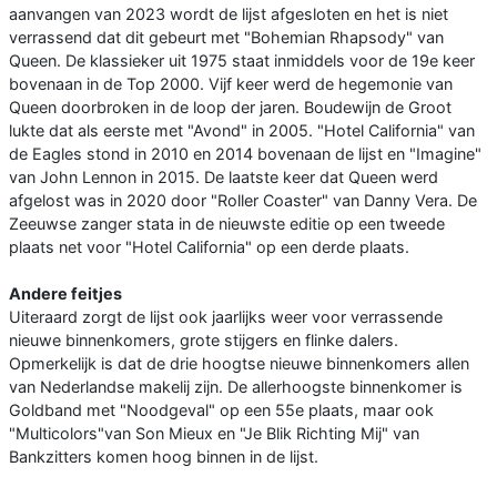
aanvangen van 2023 wordt de lijst afgesloten en het is niet
verrassend dat dit gebeurt met "Bohemian Rhapsody" van
Queen. De klassieker uit 1975 staat inmiddels voor de 19e keer
bovenaan in de Top 2000. Vijf keer werd de hegemonie van
Queen doorbroken in de loop der jaren. Boudewijn de Groot
lukte dat als eerste met "Avond" in 2005. "Hotel California" van
de Eagles stond in 2010 en 2014 bovenaan de lijst en "Imagine"
van John Lennon in 2015. De laatste keer dat Queen werd
afgelost was in 2020 door "Roller Coaster" van Danny Vera. De
Zeeuwse zanger stata in de nieuwste editie op een tweede
plaats net voor "Hotel California" op een derde plaats.
Andere feitjes
Uiteraard zorgt de lijst ook jaarlijks weer voor verrassende
nieuwe binnenkomers, grote stijgers en flinke dalers.
Opmerkelijk is dat de drie hoogtse nieuwe binnenkomers allen
van Nederlandse makelij zijn. De allerhoogste binnenkomer is
Goldband met "Noodgeval" op een 55e plaats, maar ook
"Multicolors"van Son Mieux en "Je Blik Richting Mij" van
Bankzitters komen hoog binnen in de lijst.