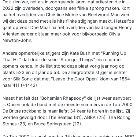
Ook zien we, net als in voorgaande jaren, dat artiesten die in
2022 zijn overleden, doorgaans een flinke sprong maken. Kort
na het overlijden van Christine McVie van Fleetwood Mac zien
wij dat deze band met alle hits flinke stijgingen maakt. Hetzelfde
gaat op voor Doe Maar na het overlijden van leadzanger Henny
Vrienten eerder dit jaar, maar ook voor bijvoorbeeld Olivia
Newton-John.
Andere opmerkelijke stijgers zijn Kate Bush met "Running Up
That Hill" dat door de serie "Stranger Things" een enorme
opmars kende. In de lijst stond deze plaat vorig jaar nog op
plaats 523 en dit jaar op 53. De allergrootste stijger is echter
voor Silk Sonic dat met "Leave the Door Open" klom van 1854
naar 411 (+1443)
Naast het feit dat "Bohemian Rhapsody" de lijst weer aanvoert
is Queen ook de band met de meeste nummers in de Top 2000.
De Britse rockband is maar liefst 34 keer te horen in de lijst. Zij
worden gevolgd door The Beatles (31), ABBA (25), The Rolling
Stones (23) en Bruce Springsteen (22).
De Top 2000 is vanaf zondag 25 december te beluisten op NPO