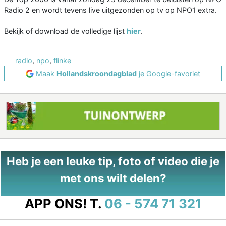
Radio 2 en wordt tevens live uitgezonden op tv op NPO1 extra.
Bekijk of download de volledige lijst
hier
.
radio
,
npo
,
flinke
Maak
Hollandskroondagblad
je Google-favoriet
Heb je een leuke tip, foto of video die je
met ons wilt delen?
APP ONS!
T.
06 - 574 71 321