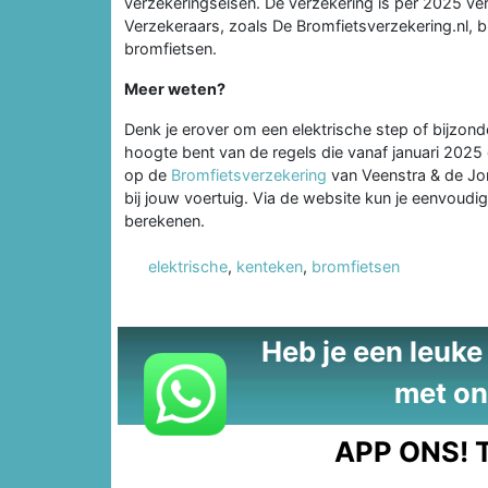
verzekeringseisen. De verzekering is per 2025 v
Verzekeraars, zoals De Bromfietsverzekering.nl, 
bromfietsen.
Meer weten?
Denk je erover om een elektrische step of bijzon
hoogte bent van de regels die vanaf januari 2025
op de
Bromfietsverzekering
van Veenstra & de Jon
bij jouw voertuig. Via de website kun je eenvoudig
berekenen.
elektrische
,
kenteken
,
bromfietsen
Heb je een leuke t
met on
APP ONS!
T