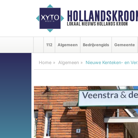
HOLLANDSKROO
lokaal nieuws hollands kroon
112
Algemeen
Bedrijvengids
Gemeente
Home
Algemeen
Nieuwe Kenteken- en Verz