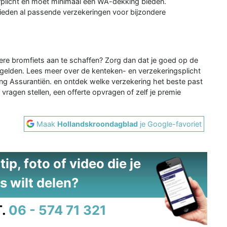
erplicht en moet minimaal een WA-dekking bieden.
bieden al passende verzekeringen voor bijzondere
dere bromfiets aan te schaffen? Zorg dan dat je goed op de
 gelden. Lees meer over de kenteken- en verzekeringsplicht
g Assurantiën. en ontdek welke verzekering het beste past
 vragen stellen, een offerte opvragen of zelf je premie
Maak
Hollandskroondagblad
je Google-favoriet
ip, foto of video die je
s wilt delen?
.
06 - 574 71 321