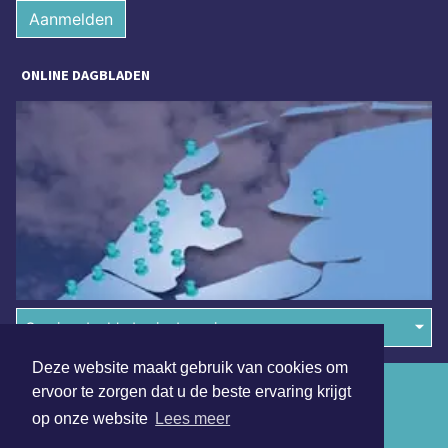
Aanmelden
ONLINE DAGBLADEN
Overige dagbladen in de regio
Deze website maakt gebruik van cookies om
Algemene voorwaarden
ervoor te zorgen dat u de beste ervaring krijgt
op onze website
Lees meer
Disclaimer