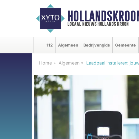
HOLLANDSKROO
lokaal nieuws hollands kroon
112
Algemeen
Bedrijvengids
Gemeente
Home
Algemeen
Laadpaal installeren: jou