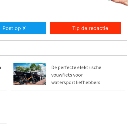
Post op X
Tip de redactie
n
De perfecte elektrische
vouwfiets voor
watersportliefhebbers