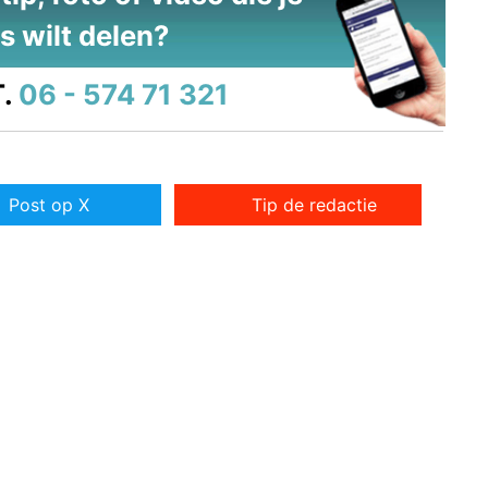
s wilt delen?
.
06 - 574 71 321
Post op X
Tip de redactie