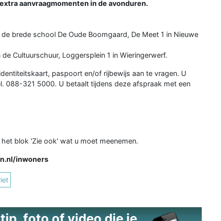
extra aanvraagmomenten in de avonduren.
 in de brede school De Oude Boomgaard, De Meet 1 in Nieuwe
n de Cultuurschuur, Loggersplein 1 in Wieringerwerf.
entiteitskaart, paspoort en/of rijbewijs aan te vragen. U
tel. 088-321 5000. U betaalt tijdens deze afspraak met een
in het blok 'Zie ook' wat u moet meenemen.
n.nl/inwoners
iet
ip, foto of video die je