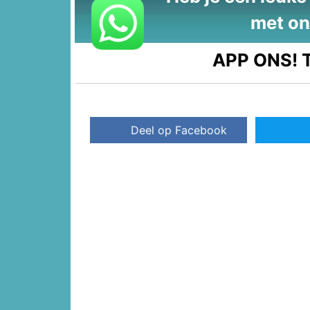
met on
APP ONS!
T
Deel op Facebook