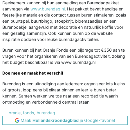
Deelnemers kunnen bij hun aanmelding een Burendagpakket
aanvragen via
www.burendag.nl
. Het pakket bevat handige en
feestelijke materialen die contact tussen buren stimuleren, zoals
een buurtspel, buurtbingo, stoepkrijt, bloemzaadjes en een
Burenboekje, aangevuld met decoratie en natuurlijk koffie voor
een gezellig samenzijn. Ook kunnen buren op de website
inspiratie opdoen voor leuke burendagactiviteiten.
Buren kunnen bij het Oranje Fonds een bijdrage tot €350 aan te
vragen voor het organiseren van een Burendagactiviteit, zolang
het budget beschikbaar is via www.burendag.nl.
Doe mee en maak het verschil
Burendag is een uitnodiging aan iedereen: organiseer iets kleins
of groots, loop eens bij elkaar binnen en leer je buren beter
kennen. Samen werken we toe naar een recordeditie waarin
ontmoeting en verbondenheid centraal staan.
oranje
,
fonds
,
burendag
Maak
Hollandskroondagblad
je Google-favoriet