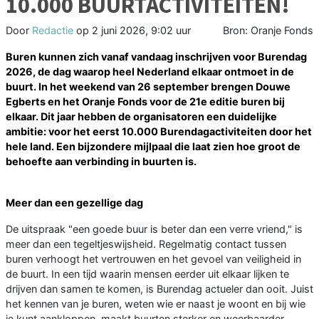
10.000 BUURTACTIVITEITEN!
Door
Redactie
op
2 juni 2026, 9:02 uur
Bron: Oranje Fonds
Buren kunnen zich vanaf vandaag inschrijven voor Burendag
2026, de dag waarop heel Nederland elkaar ontmoet in de
buurt. In het weekend van 26 september brengen Douwe
Egberts en het Oranje Fonds voor de 21e editie buren bij
elkaar. Dit jaar hebben de organisatoren een duidelijke
ambitie: voor het eerst 10.000 Burendagactiviteiten door het
hele land. Een bijzondere mijlpaal die laat zien hoe groot de
behoefte aan verbinding in buurten is.
Meer dan een gezellige dag
De uitspraak "een goede buur is beter dan een verre vriend," is
meer dan een tegeltjeswijsheid. Regelmatig contact tussen
buren verhoogt het vertrouwen en het gevoel van veiligheid in
de buurt. In een tijd waarin mensen eerder uit elkaar lijken te
drijven dan samen te komen, is Burendag actueler dan ooit. Juist
het kennen van je buren, weten wie er naast je woont en bij wie
je kunt aankloppen, maakt buurten sterker en weerbaarder.