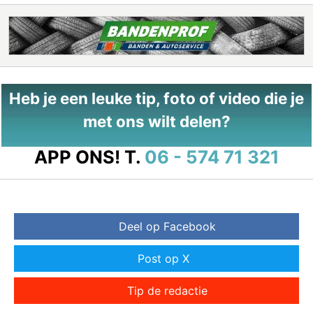
Heb je een leuke tip, foto of video die je
met ons wilt delen?
APP ONS!
T.
06 - 574 71 321
Deel op Facebook
Post op X
Tip de redactie