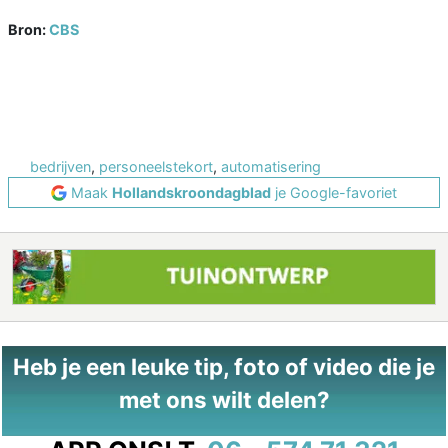
Bron:
CBS
bedrijven
,
personeelstekort
,
automatisering
Maak
Hollandskroondagblad
je Google-favoriet
Heb je een leuke tip, foto of video die je
met ons wilt delen?