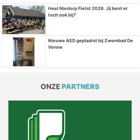
Heel Niedorp Fietst 2026. Jij bent er
toch ook bij?
Nieuwe AED geplaatst bij Zwembad De
Venne
ONZE
PARTNERS