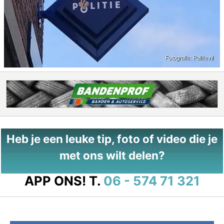
Heb je een leuke tip, foto of video die je
met ons wilt delen?
APP ONS!
T.
06 - 574 71 321