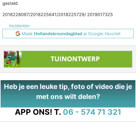
gesteld.
2018228097/2018225641/2018225729/ 2019017325
incidenten
Maak
Hollandskroondagblad
je Google-favoriet
Heb je een leuke tip, foto of video die je
met ons wilt delen?
APP ONS!
T.
06 - 574 71 321