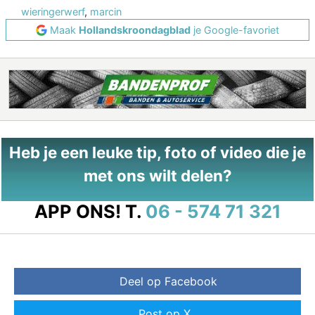
wieringerwerf
,
marcin
Maak
Hollandskroondagblad
je Google-favoriet
Heb je een leuke tip, foto of video die je
met ons wilt delen?
APP ONS!
T.
06 - 574 71 321
Deel op Facebook
Post op X