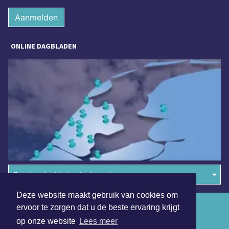
Aanmelden
ONLINE DAGBLADEN
Overige dagbladen in de regio
Deze website maakt gebruik van cookies om
Algemene voorwaarden
ervoor te zorgen dat u de beste ervaring krijgt
op onze website
Lees meer
Disclaimer