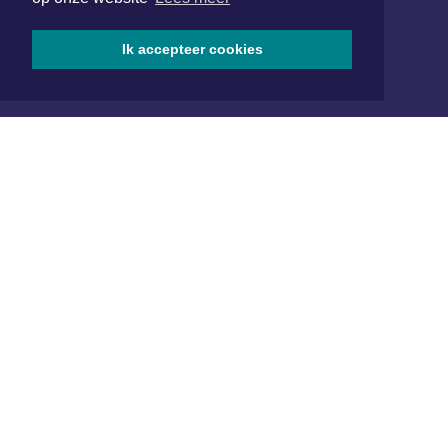
SOCIAL MEDIA
Ik accepteer cookies
NIEUWSBRIEF AANMELDEN
Schrijf je in voor onze nieuwsbrief en krijg wekelijks een
samenvatting van alle gebeurtenissen uit jouw regio.
Aanmelden
ONLINE DAGBLADEN