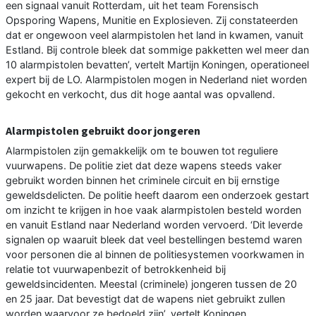
een signaal vanuit Rotterdam, uit het team Forensisch
Opsporing Wapens, Munitie en Explosieven. Zij constateerden
dat er ongewoon veel alarmpistolen het land in kwamen, vanuit
Estland. Bij controle bleek dat sommige pakketten wel meer dan
10 alarmpistolen bevatten’, vertelt Martijn Koningen, operationeel
expert bij de LO. Alarmpistolen mogen in Nederland niet worden
gekocht en verkocht, dus dit hoge aantal was opvallend.
Alarmpistolen gebruikt door jongeren
Alarmpistolen zijn gemakkelijk om te bouwen tot reguliere
vuurwapens. De politie ziet dat deze wapens steeds vaker
gebruikt worden binnen het criminele circuit en bij ernstige
geweldsdelicten. De politie heeft daarom een onderzoek gestart
om inzicht te krijgen in hoe vaak alarmpistolen besteld worden
en vanuit Estland naar Nederland worden vervoerd. ‘Dit leverde
signalen op waaruit bleek dat veel bestellingen bestemd waren
voor personen die al binnen de politiesystemen voorkwamen in
relatie tot vuurwapenbezit of betrokkenheid bij
geweldsincidenten. Meestal (criminele) jongeren tussen de 20
en 25 jaar. Dat bevestigt dat de wapens niet gebruikt zullen
worden waarvoor ze bedoeld zijn’, vertelt Koningen.