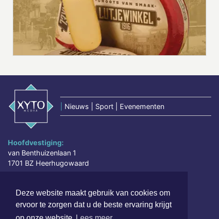
|
Nieuws | Sport | Evenementen
Hoofdvestiging:
van Benthuizenlaan 1
1701 BZ Heerhugowaard
072 8200 600
Deze website maakt gebruik van cookies om
redactie@xyto.nl
ervoor te zorgen dat u de beste ervaring krijgt
www.xyto.nl
op onze website
Lees meer