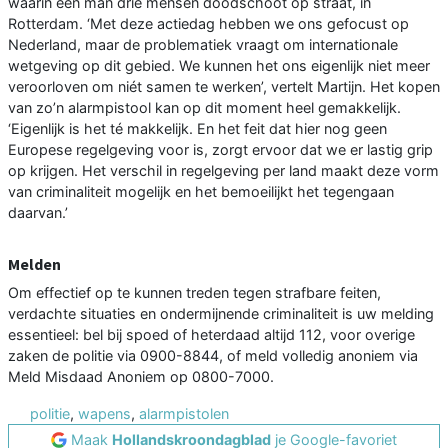
waarin een man drie mensen doodschoot op straat, in
Rotterdam. ‘Met deze actiedag hebben we ons gefocust op
Nederland, maar de problematiek vraagt om internationale
wetgeving op dit gebied. We kunnen het ons eigenlijk niet meer
veroorloven om niét samen te werken’, vertelt Martijn. Het kopen
van zo’n alarmpistool kan op dit moment heel gemakkelijk.
‘Eigenlijk is het té makkelijk. En het feit dat hier nog geen
Europese regelgeving voor is, zorgt ervoor dat we er lastig grip
op krijgen. Het verschil in regelgeving per land maakt deze vorm
van criminaliteit mogelijk en het bemoeilijkt het tegengaan
daarvan.’
Melden
Om effectief op te kunnen treden tegen strafbare feiten,
verdachte situaties en ondermijnende criminaliteit is uw melding
essentieel: bel bij spoed of heterdaad altijd 112, voor overige
zaken de politie via 0900-8844, of meld volledig anoniem via
Meld Misdaad Anoniem op 0800-7000.
politie
,
wapens
,
alarmpistolen
Maak
Hollandskroondagblad
je Google-favoriet