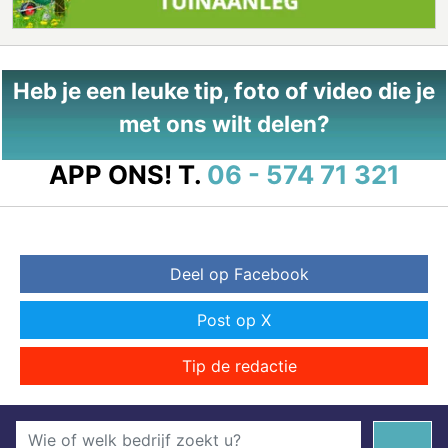
Heb je een leuke tip, foto of video die je
met ons wilt delen?
APP ONS!
T.
06 - 574 71 321
Deel op Facebook
Post op X
Tip de redactie