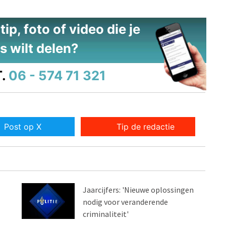
ip, foto of video die je
s wilt delen?
.
06 - 574 71 321
Post op X
Tip de redactie
Jaarcijfers: 'Nieuwe oplossingen
nodig voor veranderende
criminaliteit'