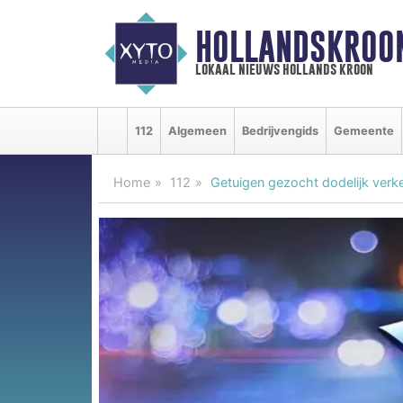
HOLLANDSKROO
lokaal nieuws hollands kroon
112
Algemeen
Bedrijvengids
Gemeente
Home
112
Getuigen gezocht dodelijk verk