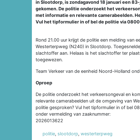
in Slootdorp, is zondagavond 18 januari een 83
gekomen. De politie onderzoekt het verkeerson
met informatie en relevante camerabeelden. Hee
Vul het tipformulier in of bel de politie via 
Rond 21.00 uur krijgt de politie een melding van 
Westerterpweg (N240) in Slootdorp. Toegesneld
slachtoffer aan. Helaas is het slachtoffer ter pla
toegewezen.
Team Verkeer van de eenheid Noord-Holland onde
Oproep
De politie onderzoekt het verkeersongeval en kom
relevante camerabeelden uit de omgeving van Wes
politie gesproken? Vul het tipformulier in of be
onder vermelding van zaaknummer:
2026013622
politie
,
slootdorp
,
westerterpweg