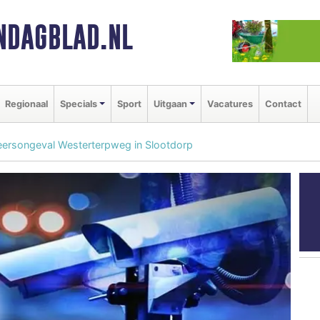
NDAGBLAD.NL
Regionaal
Specials
Sport
Uitgaan
Vacatures
Contact
eersongeval Westerterpweg in Slootdorp