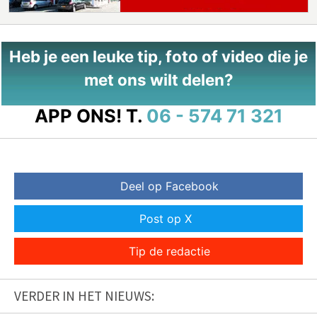
Heb je een leuke tip, foto of video die je
met ons wilt delen?
APP ONS!
T.
06 - 574 71 321
Deel op Facebook
Post op X
Tip de redactie
VERDER IN HET NIEUWS: