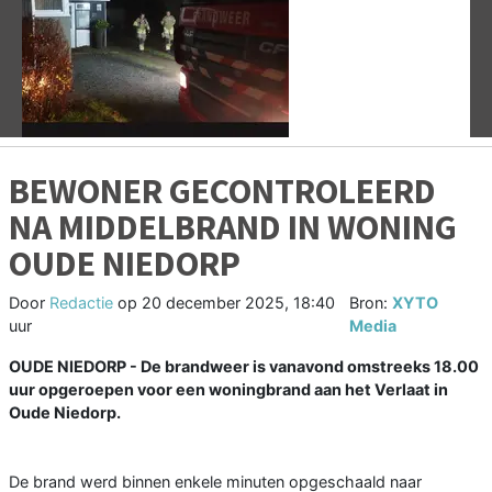
Vorige
V
BEWONER GECONTROLEERD
NA MIDDELBRAND IN WONING
OUDE NIEDORP
Door
Redactie
op
20 december 2025, 18:40
Bron:
XYTO
uur
Media
OUDE NIEDORP - De brandweer is vanavond omstreeks 18.00
uur opgeroepen voor een woningbrand aan het Verlaat in
Oude Niedorp.
De brand werd binnen enkele minuten opgeschaald naar