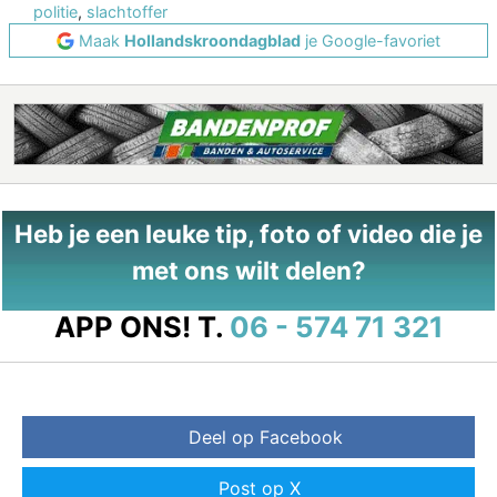
politie
,
slachtoffer
Maak
Hollandskroondagblad
je Google-favoriet
Heb je een leuke tip, foto of video die je
met ons wilt delen?
APP ONS!
T.
06 - 574 71 321
Deel op Facebook
Post op X