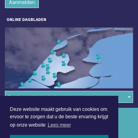
Aanmelden
ONLINE DAGBLADEN
Overige dagbladen in de regio
Deze website maakt gebruik van cookies om
Algemene voorwaarden
ervoor te zorgen dat u de beste ervaring krijgt
op onze website
Lees meer
Disclaimer
Privacy Statement