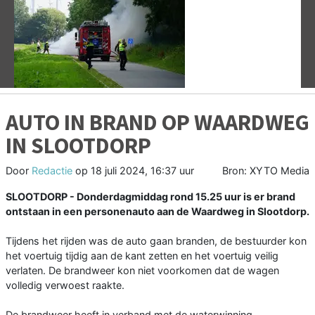
Vorige
V
AUTO IN BRAND OP WAARDWEG
IN SLOOTDORP
Door
Redactie
op
18 juli 2024, 16:37 uur
Bron: XYTO Media
SLOOTDORP - Donderdagmiddag rond 15.25 uur is er brand
ontstaan in een personenauto aan de Waardweg in Slootdorp.
Tijdens het rijden was de auto gaan branden, de bestuurder kon
het voertuig tijdig aan de kant zetten en het voertuig veilig
verlaten. De brandweer kon niet voorkomen dat de wagen
volledig verwoest raakte.
De brandweer heeft in verband met de waterwinning