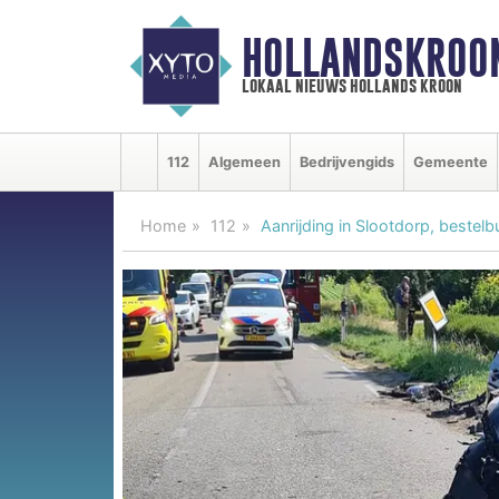
HOLLANDSKROO
lokaal nieuws hollands kroon
112
Algemeen
Bedrijvengids
Gemeente
Home
112
Aanrijding in Slootdorp, bestelb