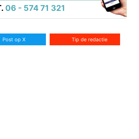
.
06 - 574 71 321
Post op X
Tip de redactie