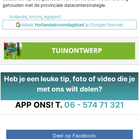
gehouden met de provinciale datacenterstrategie.
hollands
,
kroon
,
agriport
Maak
Hollandskroondagblad
je Google-favoriet
Heb je een leuke tip, foto of video die je
met ons wilt delen?
APP ONS!
T.
06 - 574 71 321
Deel op Facebook