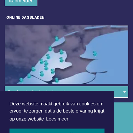
Aanmelden
ONLINE DAGBLADEN
Overige dagbladen in de regio
Deze website maakt gebruik van cookies om
Algemene voorwaarden
ervoor te zorgen dat u de beste ervaring krijgt
op onze website
Lees meer
Disclaimer
Privacy Statement