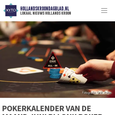
HOLLANDSKROONDAGBLAD.NL
lokaal nieuws hollands kroon
POKERKALENDER VAN DE