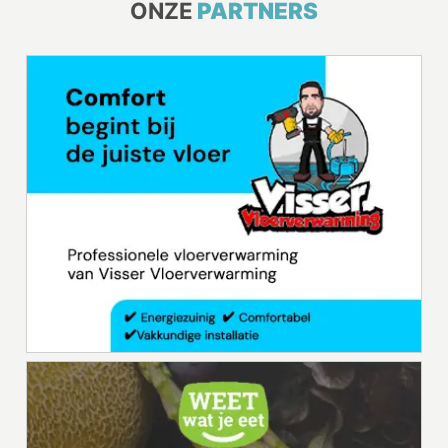
ONZE
PARTNERS