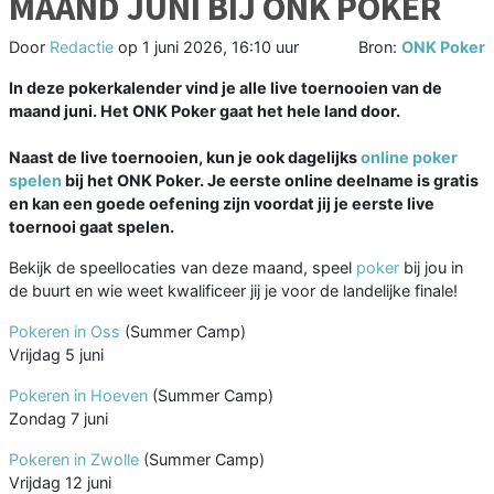
MAAND JUNI BIJ ONK POKER
Door
Redactie
op
1 juni 2026, 16:10 uur
Bron:
ONK Poker
In deze pokerkalender vind je alle live toernooien van de
maand juni. Het ONK Poker gaat het hele land door.
Naast de live toernooien, kun je ook dagelijks
online poker
spelen
bij het ONK Poker. Je eerste online deelname is gratis
en kan een goede oefening zijn voordat jij je eerste live
toernooi gaat spelen.
Bekijk de speellocaties van deze maand, speel
poker
bij jou in
de buurt en wie weet kwalificeer jij je voor de landelijke finale!
Pokeren in Oss
(Summer Camp)
Vrijdag 5 juni
Pokeren in Hoeven
(Summer Camp)
Zondag 7 juni
Pokeren in Zwolle
(Summer Camp)
Vrijdag 12 juni