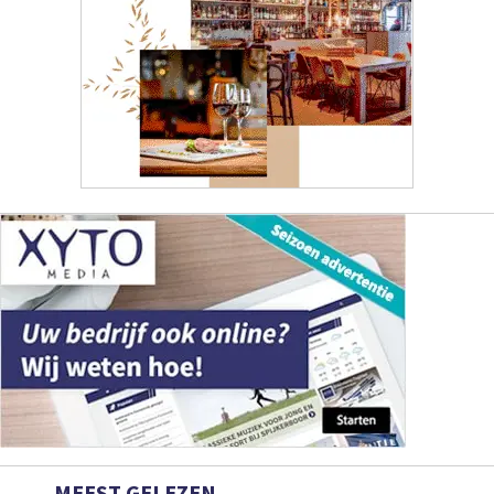
MEEST GELEZEN