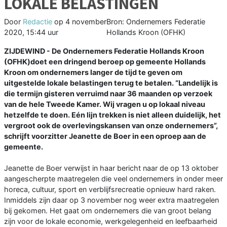
LOKALE BELASTINGEN
Door
Redactie
op
4 november
Bron: Ondernemers Federatie
2020, 15:44 uur
Hollands Kroon (OFHK)
ZIJDEWIND - De Ondernemers Federatie Hollands Kroon
(OFHK)doet een dringend beroep op gemeente Hollands
Kroon om ondernemers langer de tijd te geven om
uitgestelde lokale belastingen terug te betalen. “Landelijk is
die termijn gisteren verruimd naar 36 maanden op verzoek
van de hele Tweede Kamer. Wij vragen u op lokaal niveau
hetzelfde te doen. Eén lijn trekken is niet alleen duidelijk, het
vergroot ook de overlevingskansen van onze ondernemers”,
schrijft voorzitter Jeanette de Boer in een oproep aan de
gemeente.
Jeanette de Boer verwijst in haar bericht naar de op 13 oktober
aangescherpte maatregelen die veel ondernemers in onder meer
horeca, cultuur, sport en verblijfsrecreatie opnieuw hard raken.
Inmiddels zijn daar op 3 november nog weer extra maatregelen
bij gekomen. Het gaat om ondernemers die van groot belang
zijn voor de lokale economie, werkgelegenheid en leefbaarheid